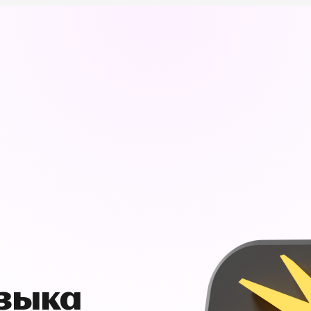
узыка