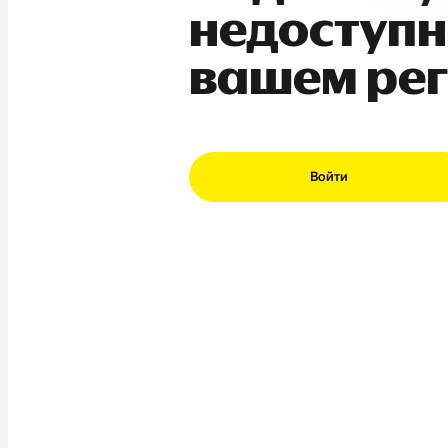
недоступн
вашем ре
Войти