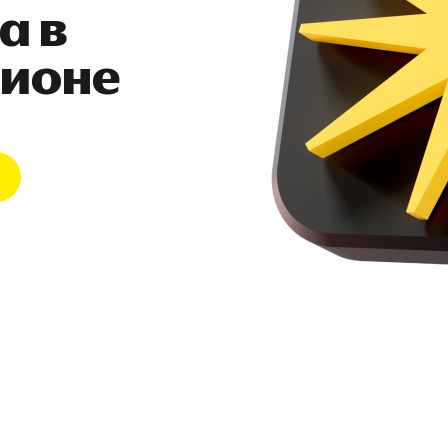
а в
гионе