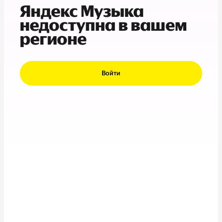
Яндекс Музыка
недоступна в вашем
регионе
Войти