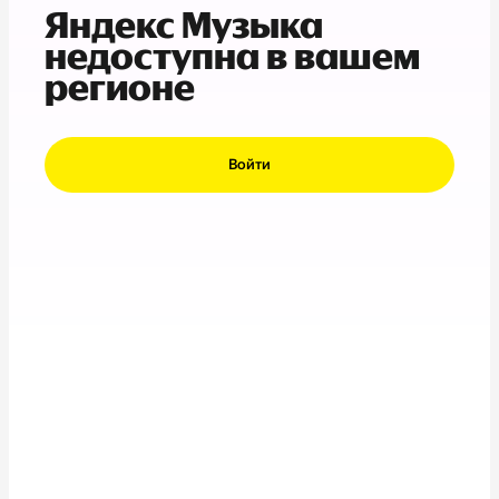
Яндекс Музыка
недоступна в вашем
регионе
Войти