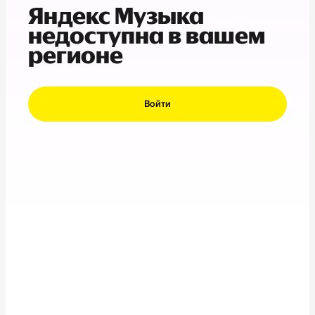
Яндекс Музыка
недоступна в вашем
регионе
Войти