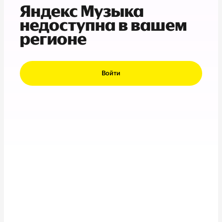
Яндекс Музыка
недоступна в вашем
регионе
Войти