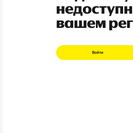
недоступн
вашем ре
Войти