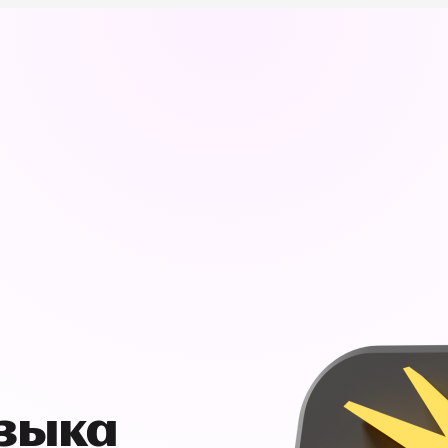
узыка