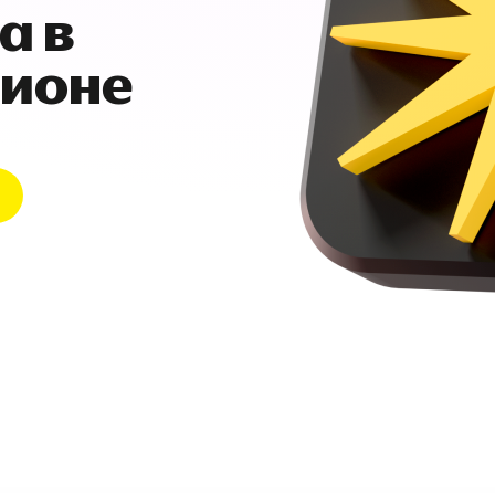
а в
гионе