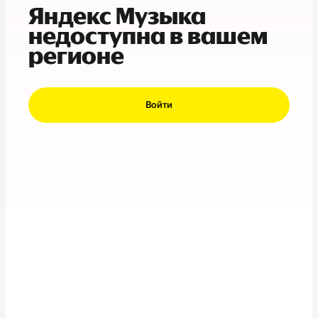
Яндекс Музыка
недоступна в вашем
регионе
Войти