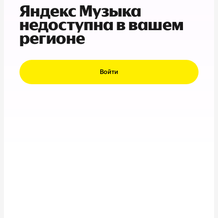
Яндекс Музыка
недоступна в вашем
регионе
Войти