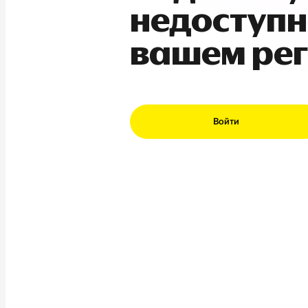
недоступн
вашем ре
Войти