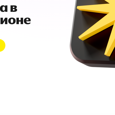
а в
гионе