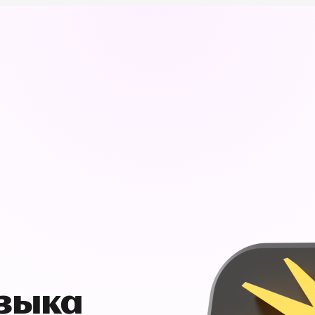
узыка