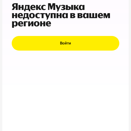
Яндекс Музыка
недоступна в вашем
регионе
Войти