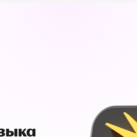
узыка