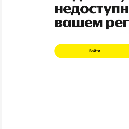
недоступн
вашем ре
Войти