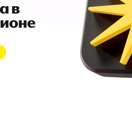
а в
гионе