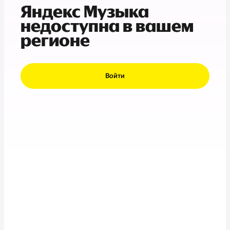
Яндекс Музыка
недоступна в вашем
регионе
Войти