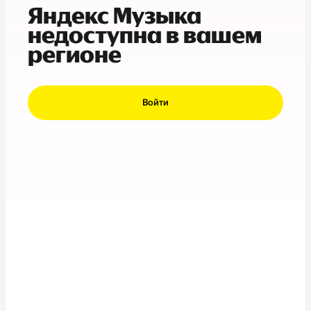
Яндекс Музыка
недоступна в вашем
регионе
Войти