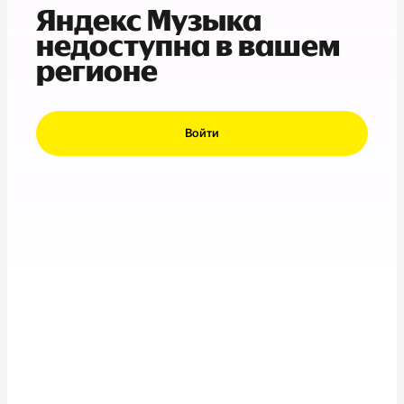
Яндекс Музыка
недоступна в вашем
регионе
Войти