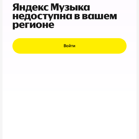
Яндекс Музыка
недоступна в вашем
регионе
Войти