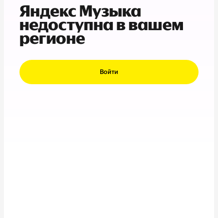
Яндекс Музыка
недоступна в вашем
регионе
Войти