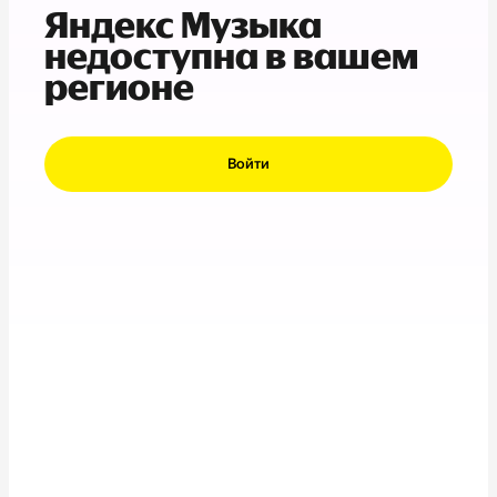
Яндекс Музыка
недоступна в вашем
регионе
Войти