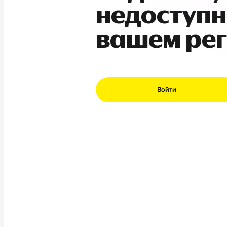
недоступн
вашем ре
Войти