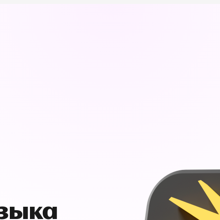
узыка