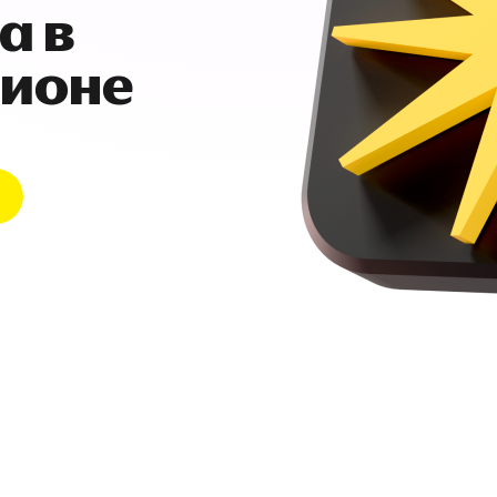
а в
гионе