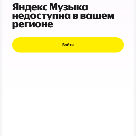
Яндекс Музыка
недоступна в вашем
регионе
Войти