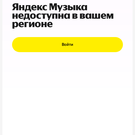
Яндекс Музыка
недоступна в вашем
регионе
Войти