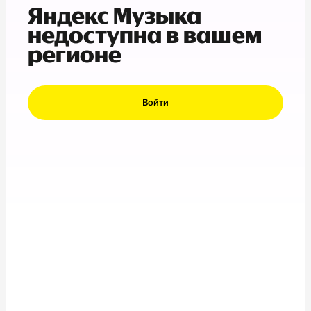
Яндекс Музыка
недоступна в вашем
регионе
Войти