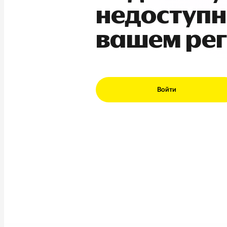
недоступн
вашем ре
Войти