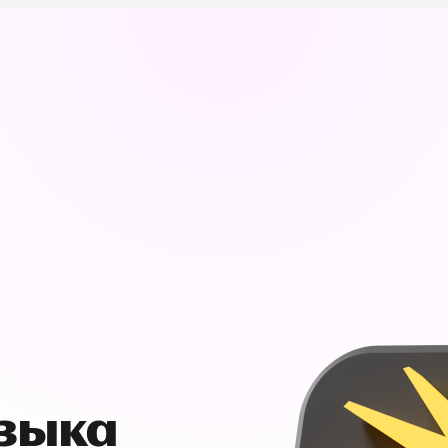
узыка