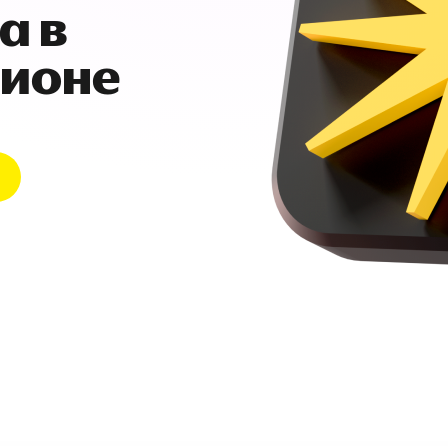
а в
гионе