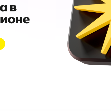
а в
гионе