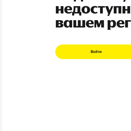
недоступн
вашем ре
Войти