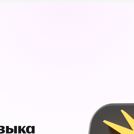
узыка