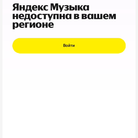
Яндекс Музыка
недоступна в вашем
регионе
Войти