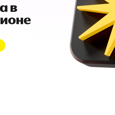
а в
гионе