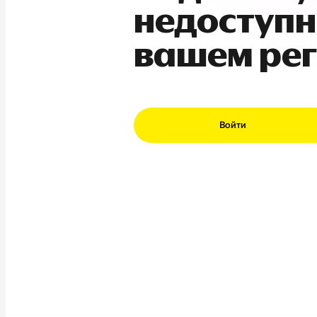
недоступн
вашем ре
Войти