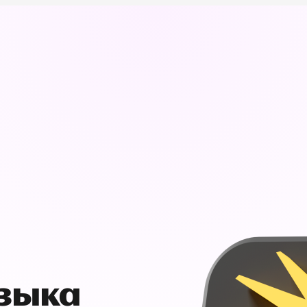
узыка