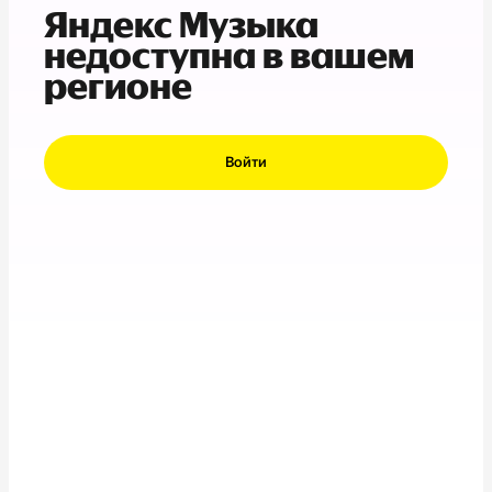
Яндекс Музыка
недоступна в вашем
регионе
Войти