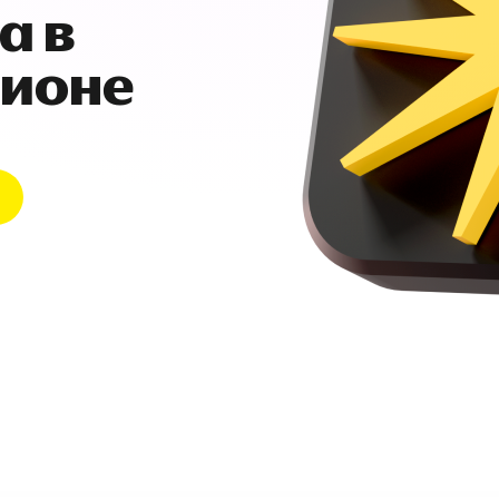
а в
гионе