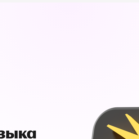
узыка