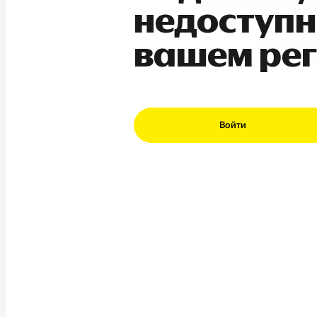
недоступн
вашем ре
Войти