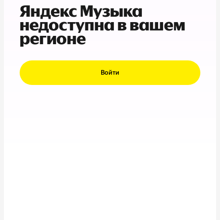
Яндекс Музыка
недоступна в вашем
регионе
Войти