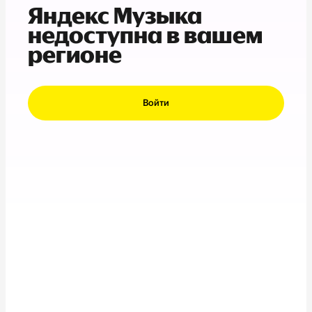
Яндекс Музыка
недоступна в вашем
регионе
Войти