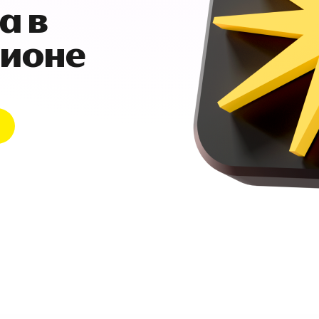
а в
гионе