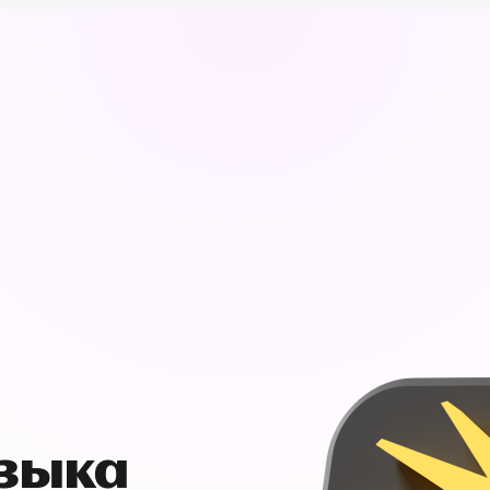
узыка