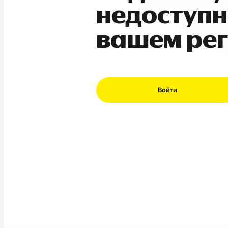
недоступн
вашем ре
Войти