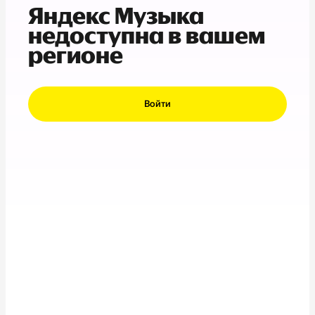
Яндекс Музыка
недоступна в вашем
регионе
Войти