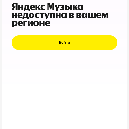
Яндекс Музыка
недоступна в вашем
регионе
Войти