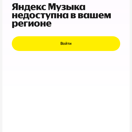
Яндекс Музыка
недоступна в вашем
регионе
Войти