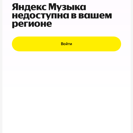
Яндекс Музыка
недоступна в вашем
регионе
Войти