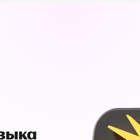
узыка