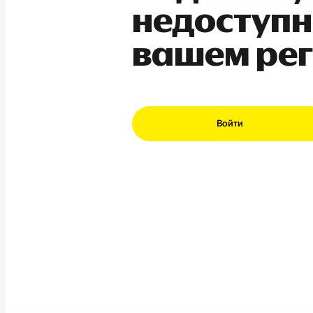
недоступн
вашем ре
Войти