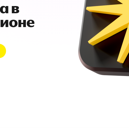
а в
гионе