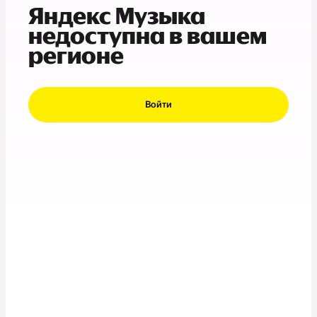
Яндекс Музыка
недоступна в вашем
регионе
Войти