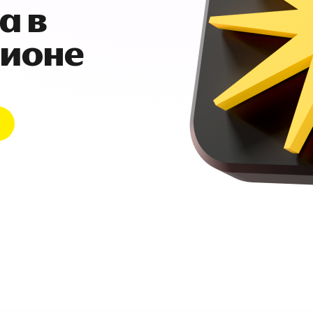
а в
гионе