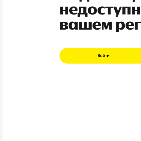
недоступн
вашем ре
Войти