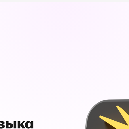
узыка