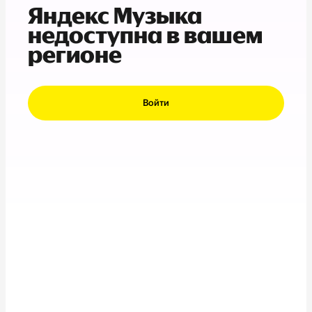
Яндекс Музыка
недоступна в вашем
регионе
Войти