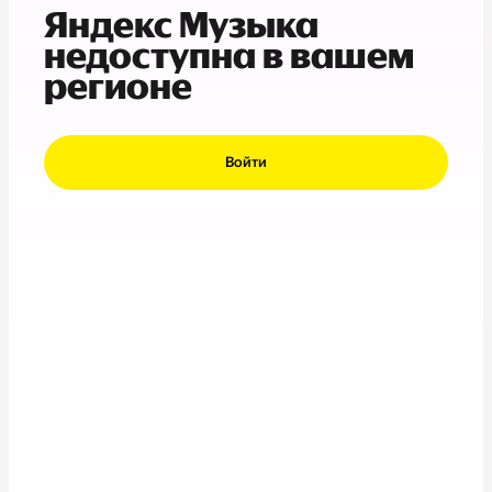
Яндекс Музыка
недоступна в вашем
регионе
Войти