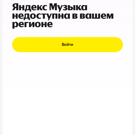
Яндекс Музыка
недоступна в вашем
регионе
Войти