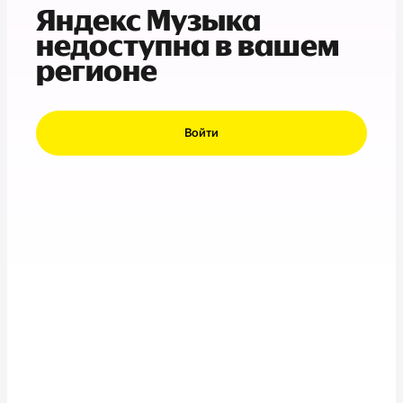
Яндекс Музыка
недоступна в вашем
регионе
Войти