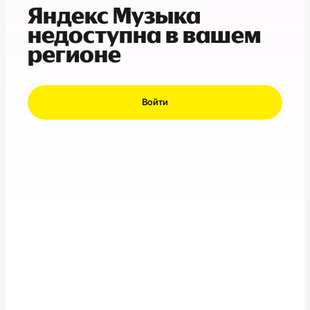
Яндекс Музыка
недоступна в вашем
регионе
Войти