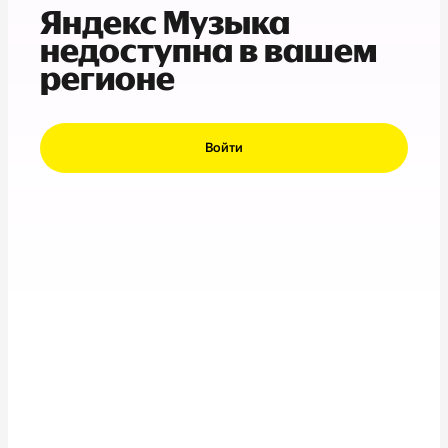
Яндекс Музыка
недоступна в вашем
регионе
Войти