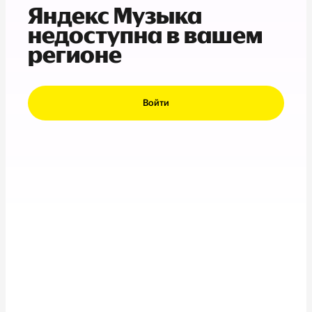
Яндекс Музыка
недоступна в вашем
регионе
Войти