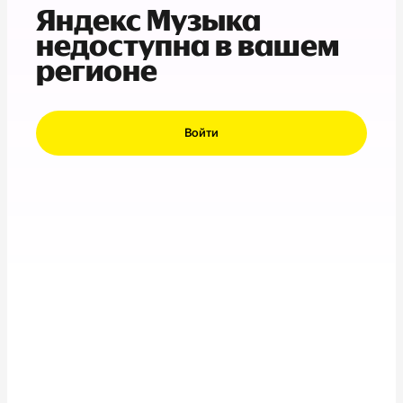
Яндекс Музыка
недоступна в вашем
регионе
Войти