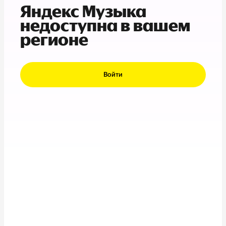
Яндекс Музыка
недоступна в вашем
регионе
Войти