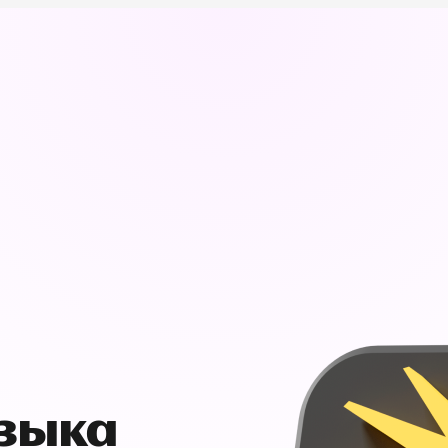
узыка