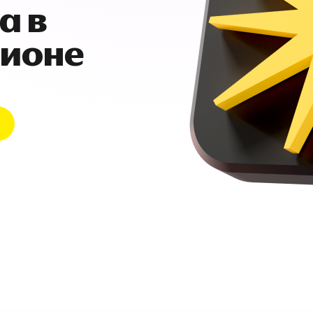
а в
гионе