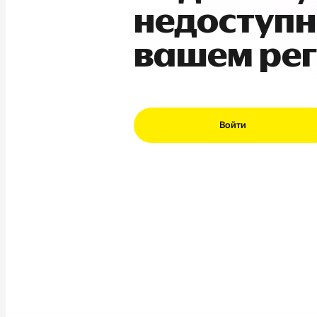
недоступн
вашем ре
Войти