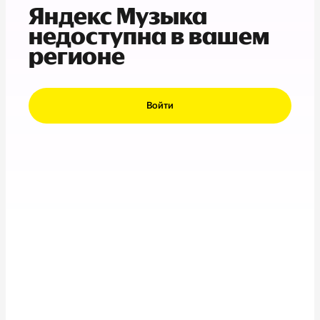
Яндекс Музыка
недоступна в вашем
регионе
Войти