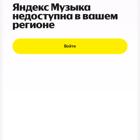
Яндекс Музыка
недоступна в вашем
регионе
Войти