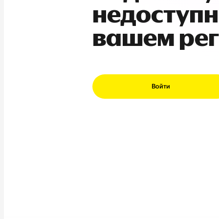
недоступн
вашем ре
Войти