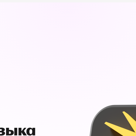
узыка