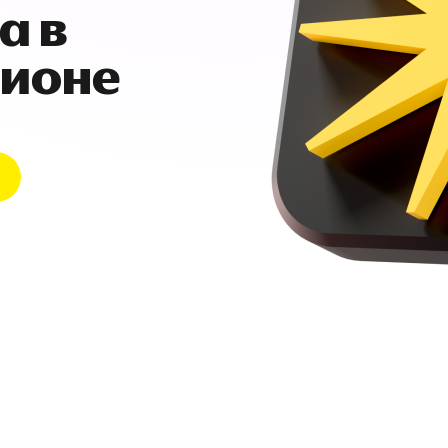
а в
гионе